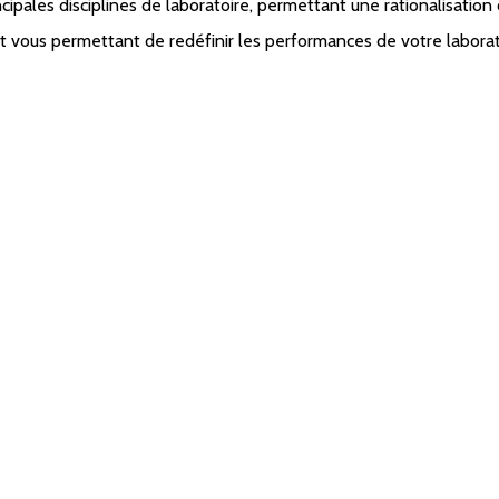
pales disciplines de laboratoire, permettant une rationalisation de
et vous permettant de redéfinir les performances de votre laborat
 POUR UNE INTÉGRATION SANS PRÉCÉDENT
DISCIPLINES DE LABORATOIRE
linity a véritablement été conçue pour vous. Elle intégre les at
s avez indiqués comme étant les plus importants pour une expéri
ive et vous permet de relever les défis auxquels vous êtes confro
quotidien