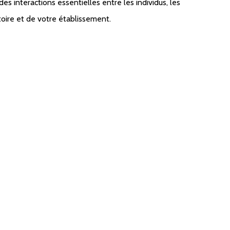
s interactions essentielles entre les individus, les
oire et de votre établissement.
 AU SEIN DES PRINCIPALES
tributs que
ence plus
ntés au