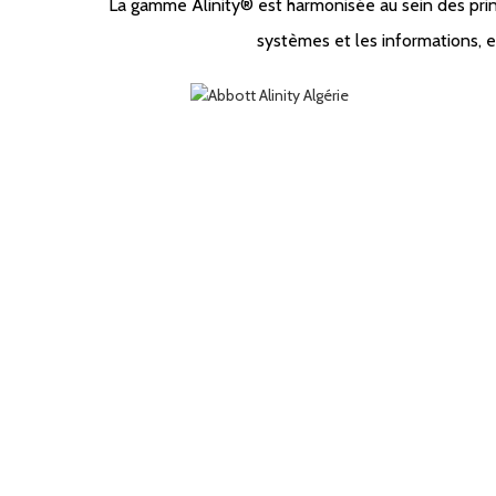
La gamme Alinity® est harmonisée au sein des princi
systèmes et les informations, 
DES SYSTÈMES HARMONISÉS
La gamme A
vous nou
intuit