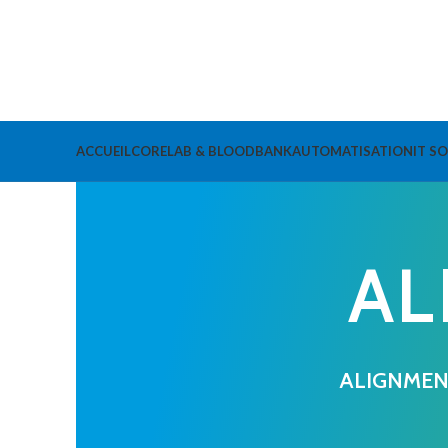
ACCUEIL
CORELAB & BLOODBANK
AUTOMATISATION
IT S
AL
ALIGNMENT