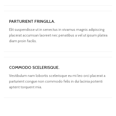
PARTURIENT FRINGILLA.
Elit suspendisse ut in senectus in vivamus magnis adipiscing
placerat accumsan laoreet nec penatibus a vel ut ipsum platea
diam proin facilis.
COMMODO SCELERISQUE.
Vestibulum nam lobortis scelerisque eu mi leo orci placerat a
parturient congue non commodo felis in dui lacinia potenti
aptent torquent mia.