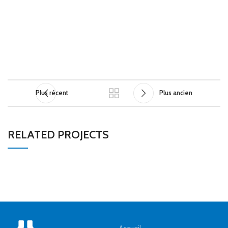
Plus récent
Plus ancien
RELATED PROJECTS
POTENTI PARTURIENT PARTURIE
ACCESSORIES